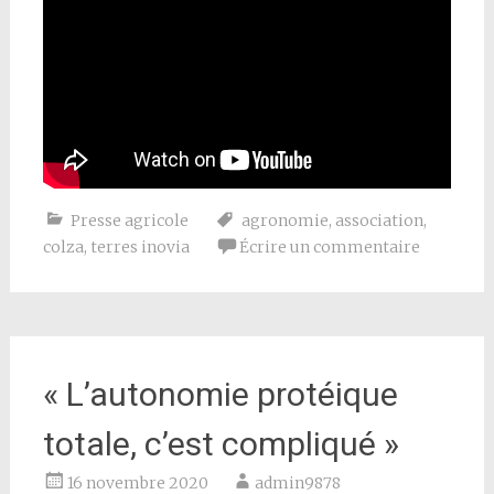
Presse agricole
agronomie
,
association
,
colza
,
terres inovia
Écrire un commentaire
« L’autonomie protéique
totale, c’est compliqué »
16 novembre 2020
admin9878