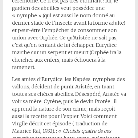
cérémonie. Ce n’est pas très étonnant : lui, le
gardien des abeilles veut posséder une
« nymphe » (qui est aussi le nom donné au
dernier stade de l’insecte avant la forme adulte)
et peut-être l’empêcher de consommer son
union avec Orphée. Ce qu’Aristée ne sait pas,
c’est qu’en tentant de lui échapper, Eurydice
marche sur un serpent et meurt (Orphée ira la
chercher aux enfers, mais échouera à la
ramener).
Les amies d’Eurydice, les Napées, nymphes des
vallons, décident de punir Aristée, en tuant
toutes ses chères abeilles. Désespéré, Aristée va
voir sa mère, Cyrène, puis le devin Protée : il
apprend la nature de son crime, mais reçoit
aussi la recette pour l’expier. Voici comment
Virgile décrit cet épisode ( traduction de
Maurice Rat, 1932). : «
Choisis quatre de ces