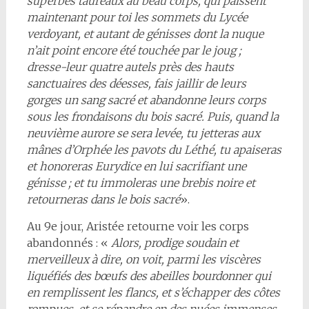
superbes taureaux au beau corps, qui paissent
maintenant pour toi les sommets du Lycée
verdoyant, et autant de génisses dont la nuque
n’ait point encore été touchée par le joug ;
dresse-leur quatre autels près des hauts
sanctuaires des déesses, fais jaillir de leurs
gorges un sang sacré et abandonne leurs corps
sous les frondaisons du bois sacré. Puis, quand la
neuvième aurore se sera levée, tu jetteras aux
mânes d’Orphée les pavots du Léthé, tu apaiseras
et honoreras Eurydice en lui sacrifiant une
génisse ; et tu immoleras une brebis noire et
retourneras dans le bois sacré
».
Au 9e jour, Aristée retourne voir les corps
abandonnés : «
Alors, prodige soudain et
merveilleux à dire, on voit, parmi les viscères
liquéfiés des bœufs des abeilles bourdonner qui
en remplissent les flancs, et s’échapper des côtes
rompues, et se répandre en des nuées immenses,