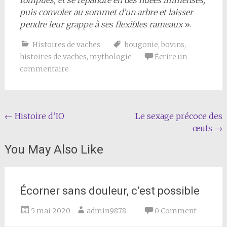
puis convoler au sommet d’un arbre et laisser
pendre leur grappe à ses flexibles rameaux
».
Histoires de vaches
bougonie
,
bovins
,
histoires de vaches
,
mythologie
Écrire un
commentaire
Navigation
←
Histoire d’IO
Le sexage précoce des
œufs
→
de
l'article
You May Also Like
Écorner sans douleur, c’est possible
5 mai 2020
admin9878
0 Comment