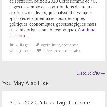
de sortir son édition 2020. Cette somme de 400
pages rassemble des contributions d’auteurs
aux horizons divers, qui analysent des sujets
agricoles et alimentaires sous des angles
politiques, économiques, géostratégiques, mais
aussi historiques ou philosophiques.
Continuer
la lecture…
WillAgri
agriculture
,
économie
,
willagri.com
Écrire un commentaire
Navigation
Histoire d’IO
→
de
You May Also Like
l'article
Série : 2020, l’été de l’agritourisme