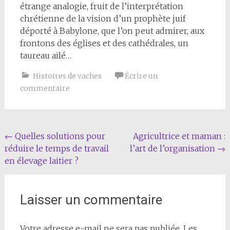
étrange analogie, fruit de l’interprétation
chrétienne de la vision d’un prophète juif
déporté à Babylone, que l’on peut admirer, aux
frontons des églises et des cathédrales, un
taureau ailé…
Histoires de vaches
Écrire un
commentaire
Navigation
←
Quelles solutions pour
Agricultrice et maman :
réduire le temps de travail
l’art de l’organisation
→
de
en élevage laitier ?
l'article
Laisser un commentaire
Votre adresse e-mail ne sera pas publiée.
Les